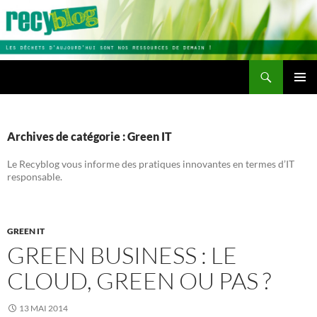
Aller
au
contenu
Recherche
Recyblog
MENU
PRINCI
Archives de catégorie : Green IT
Le Recyblog vous informe des pratiques innovantes en termes d’IT
responsable.
GREEN IT
GREEN BUSINESS : LE
CLOUD, GREEN OU PAS ?
13 MAI 2014