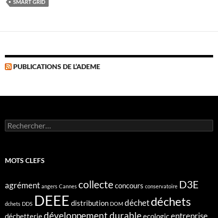
SMART GRID
PUBLICATIONS DE L’ADEME
Rechercher :
MOTS CLEFS
collecte
D3E
agrément
concours
angers
Cannes
conservatoire
DEEE
déchets
déchet
distribution
dchets
DDS
DOM
développement durable
entreprise
déchetterie
ecologic