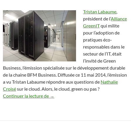
Tristan Labaume
,
président de l’
Alliance
GreenIT
qui milite
pour l’adoption de
pratiques éco-
responsables dans le
secteur de l’IT, était
l’invité de Green
Business, l’émission spécialisée sur le développement durable
de la chaine BFM Business. Diffusée ce 11 mai 2014, l’émission
a vu Tristan Labaume répondre aux questions de
Nathalie
Croisé
sur le cloud. Alors, le cloud, green ou pas ?
Green Business : le cloud, green ou pas ?
Continuer la lecture de
→