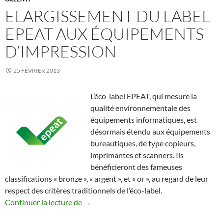
ELARGISSEMENT DU LABEL
EPEAT AUX ÉQUIPEMENTS
D’IMPRESSION
25 FÉVRIER 2013
L’éco-label EPEAT, qui mesure la
qualité environnementale des
équipements informatiques, est
désormais étendu aux équipements
bureautiques, de type copieurs,
imprimantes et scanners. Ils
bénéficieront des fameuses
classifications « bronze », « argent », et « or », au regard de leur
respect des critères traditionnels de l’éco-label.
Elargissement du label EPEAT aux équip
Continuer la lecture de
→