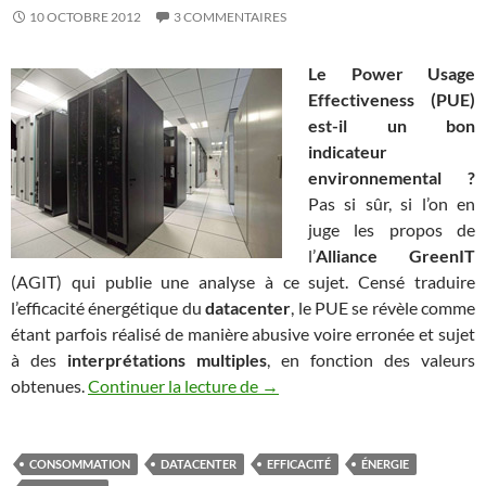
10 OCTOBRE 2012
3 COMMENTAIRES
Le Power Usage
Effectiveness (PUE)
est-il un bon
indicateur
environnemental ?
Pas si sûr, si l’on en
juge les propos de
l’
Alliance GreenIT
(AGIT) qui publie une analyse à ce sujet. Censé traduire
l’efficacité énergétique du
datacenter
, le PUE se révèle comme
étant parfois réalisé de manière abusive voire erronée et sujet
à des
interprétations multiples
, en fonction des valeurs
Le Power Usage Effectiveness 
obtenues.
Continuer la lecture de
→
CONSOMMATION
DATACENTER
EFFICACITÉ
ÉNERGIE