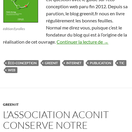
conception web paru fin 2012. Depuis sa
parution, le blog greenit.fr nous en livre
régulièrement les bonnes feuilles.
Normal me direz vous, puisque c’est le
édition Eyrolles
fondateur du blog qui est à l’origine de la
Un guide des 
réalisation de cet ouvrage.
Continuer la lecture de
→
ÉCO-CONCEPTION
GREENIT
INTERNET
PUBLICATION
TIC
WEB
GREEN IT
L’ASSOCIATION ACONIT
CONSERVE NOTRE