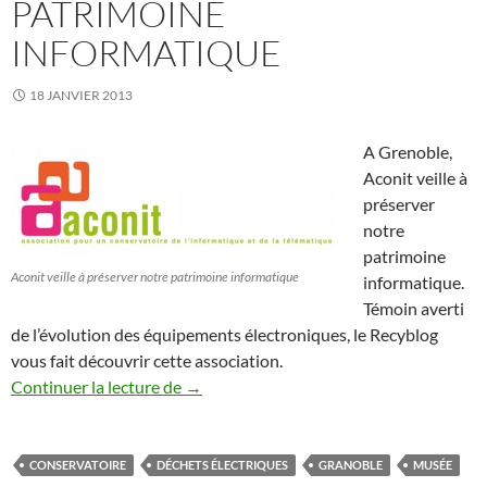
PATRIMOINE
INFORMATIQUE
18 JANVIER 2013
A Grenoble,
Aconit veille à
préserver
notre
patrimoine
Aconit veille à préserver notre patrimoine informatique
informatique.
Témoin averti
de l’évolution des équipements électroniques, le Recyblog
vous fait découvrir cette association.
L’association Aconit conserve notre pat
Continuer la lecture de
→
CONSERVATOIRE
DÉCHETS ÉLECTRIQUES
GRANOBLE
MUSÉE