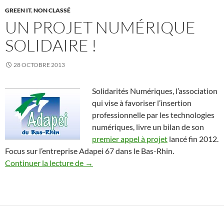
GREEN IT
,
NON CLASSÉ
UN PROJET NUMÉRIQUE
SOLIDAIRE !
28 OCTOBRE 2013
Solidarités Numériques, l’association
qui vise à favoriser l’insertion
professionnelle par les technologies
numériques, livre un bilan de son
premier appel à projet
lancé fin 2012.
Focus sur l’entreprise Adapei 67 dans le Bas-Rhin.
Un projet numérique solidaire !
Continuer la lecture de
→