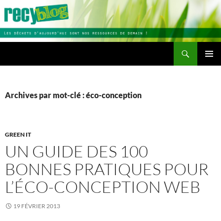
Aller
au
contenu
Recherche
Recyblog
MENU
PRINCI
Archives par mot-clé : éco-conception
GREEN IT
UN GUIDE DES 100
BONNES PRATIQUES POUR
L’ÉCO-CONCEPTION WEB
19 FÉVRIER 2013