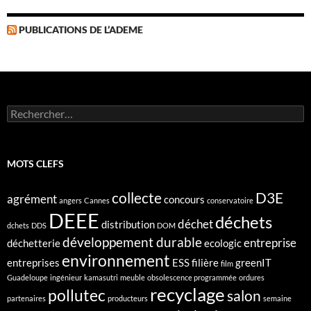
PUBLICATIONS DE L’ADEME
Rechercher :
MOTS CLEFS
collecte
D3E
agrément
concours
angers
Cannes
conservatoire
DEEE
déchets
déchet
distribution
dchets
DDS
DOM
développement durable
entreprise
déchetterie
ecologic
environnement
entreprises
ESS
filière
greenIT
film
Guadeloupe
ingénieur
kamasutri
meuble
obsolescence programmée
ordures
recyclage
pollutec
salon
partenaires
producteurs
semaine