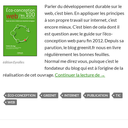
Parler du développement durable sur le
web, c’est bien. En appliquer les principes
à son propre travail sur internet, c’est
encore mieux. C’est bien de cela dont il
est question avec le guide sur l’éco-
conception web paru fin 2012. Depuis sa
parution, le blog greenit.fr nous en livre
régulièrement les bonnes feuilles.
Normal me direz vous, puisque c’est le
édition Eyrolles
fondateur du blog qui est à l’origine de la
Un guide des 
réalisation de cet ouvrage.
Continuer la lecture de
→
ÉCO-CONCEPTION
GREENIT
INTERNET
PUBLICATION
TIC
WEB