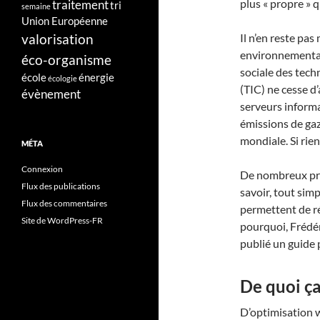
plus « propre » 
traitement
tri
semaine
Union Européenne
valorisation
Il n’en reste pa
environnemental
éco-organisme
sociale des tech
école
énergie
écologie
(TIC) ne cesse d
évènement
serveurs inform
émissions de gaz 
mondiale. Si rien 
MÉTA
Connexion
De nombreux prog
Flux des publications
savoir, tout sim
Flux des commentaires
permettent de ré
Site de WordPress-FR
pourquoi, Frédé
publié un guide 
De quoi ça
D’optimisation w