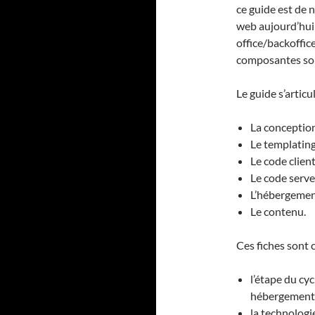
ce guide est de 
web aujourd’hui
office/backoffic
composantes son
Le guide s’artic
La conception
Le templating
Le code client
Le code serve
L’hébergemen
Le contenu.
Ces fiches sont c
l’étape du cyc
hébergement,
la technologi