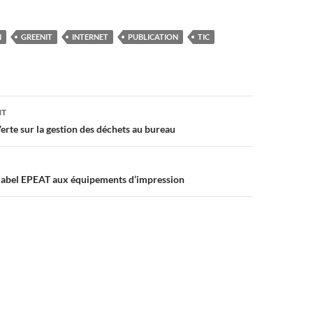
N
GREENIT
INTERNET
PUBLICATION
TIC
on
NT
erte sur la gestion des déchets au bureau
 label EPEAT aux équipements d’impression