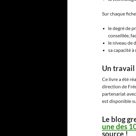
Sur chaque fiche
le degré de pr
conseillée, fac
le niveau de d
sa capacité à
Un travail
Ce livre a été r
direction de Fré
partenariat avec 
est disponible s
Le blog gr
une des 1
source !