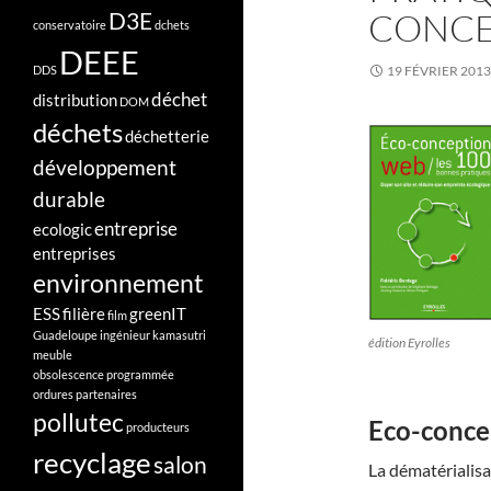
CONCE
D3E
conservatoire
dchets
DEEE
DDS
19 FÉVRIER 2013
déchet
distribution
DOM
déchets
déchetterie
développement
durable
entreprise
ecologic
entreprises
environnement
ESS
filière
greenIT
film
Guadeloupe
ingénieur
kamasutri
édition Eyrolles
meuble
obsolescence programmée
ordures
partenaires
pollutec
Eco-concep
producteurs
recyclage
salon
La dématérialisa