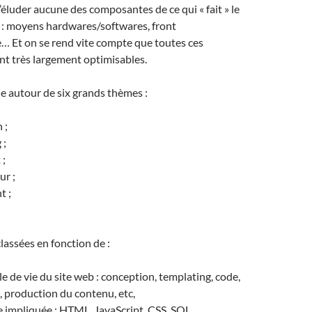
n’éluder aucune des composantes de ce qui « fait » le
 : moyens hardwares/softwares, front
e… Et on se rend vite compte que toutes ces
t très largement optimisables.
ule autour de six grands thèmes :
 ;
 ;
 ;
ur ;
t ;
lassées en fonction de :
le de vie du site web : conception, templating, code,
 production du contenu, etc,
e impliquée : HTML, JavaScript, CSS, SQL…