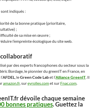
 sont indiqués :
iorité de la bonne pratique (prioritaire,
ultative) ;
ifficulté de sa mise en œuvre ;
 réduire l’empreinte écologique du site web.
 collaboratif
éalisé par des experts francophones du secteur sous la
déric Bordage, le pionnier du greenIT en France, en
l’
AFDEL
, le
Green Code Lab
et l’
Alliance GreenIT
. Il
ur
amazon.fr
, sur
eyrolles.com
et sur
Fnac.com
.
eenIT.fr dévoile chaque semaine
00 bonnes pratiques
. Guettez la