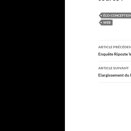
ÉCO-CONCEPTIO
WEB
Navigati
ARTICLE PRÉCÉDE
des
Enquête Riposte V
articles
ARTICLE SUIVANT
Elargissement du