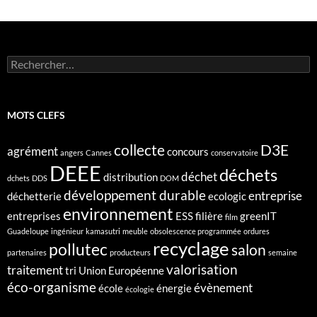
Rechercher :
MOTS CLEFS
collecte
D3E
agrément
concours
angers
Cannes
conservatoire
DEEE
déchets
déchet
distribution
dchets
DDS
DOM
développement durable
entreprise
déchetterie
ecologic
environnement
entreprises
ESS
filière
greenIT
film
Guadeloupe
ingénieur
kamasutri
meuble
obsolescence programmée
ordures
recyclage
pollutec
salon
partenaires
producteurs
semaine
valorisation
traitement
tri
Union Européenne
éco-organisme
évènement
école
énergie
écologie