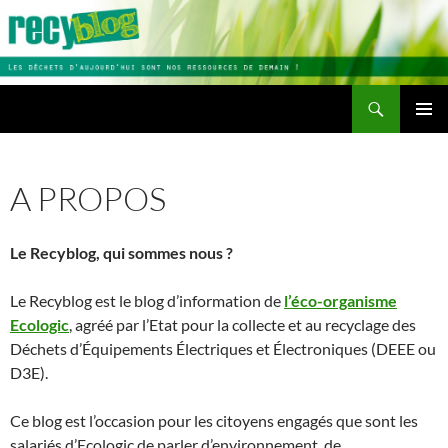
Aller
au
contenu
Recherche
Recyblog
MENU
PRINCI
A PROPOS
Le Recyblog, qui sommes nous ?
Le Recyblog est le blog d’information de
l’éco-organisme
Ecologic
, agréé par l’Etat pour la collecte et au recyclage des
Déchets d’Équipements Électriques et Électroniques (DEEE ou
D3E).
Ce blog est l’occasion pour les citoyens engagés que sont les
salariés d’Ecologic de parler d’environnement, de