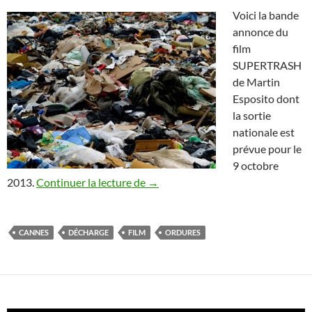
Voici la bande
annonce du
film
SUPERTRASH
de Martin
Esposito dont
la sortie
nationale est
prévue pour le
9 octobre
SUPERTRASH de Martin Esposito, 
2013.
Continuer la lecture de
→
CANNES
DÉCHARGE
FILM
ORDURES