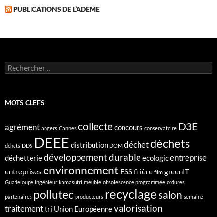
PUBLICATIONS DE L’ADEME
Rechercher :
MOTS CLEFS
collecte
D3E
agrément
concours
angers
Cannes
conservatoire
DEEE
déchets
déchet
distribution
dchets
DDS
DOM
développement durable
entreprise
déchetterie
ecologic
environnement
entreprises
ESS
filière
greenIT
film
Guadeloupe
ingénieur
kamasutri
meuble
obsolescence programmée
ordures
recyclage
pollutec
salon
partenaires
producteurs
semaine
valorisation
traitement
tri
Union Européenne