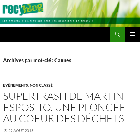
Aller
au
contenu
Recherche
Recyblog
MENU
PRINCI
Archives par mot-clé : Cannes
EVÈNEMENTS
,
NON CLASSÉ
SUPERTRASH DE MARTIN
ESPOSITO, UNE PLONGÉE
AU COEUR DES DÉCHETS
22 AOÛT 2013