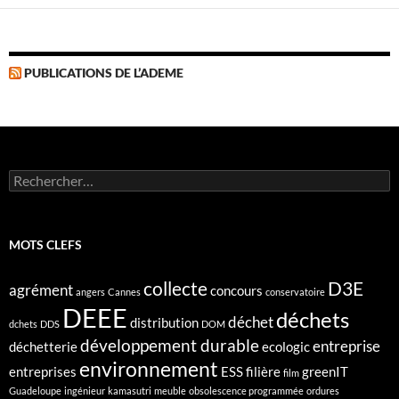
PUBLICATIONS DE L’ADEME
Rechercher :
MOTS CLEFS
collecte
D3E
agrément
concours
angers
Cannes
conservatoire
DEEE
déchets
déchet
distribution
dchets
DDS
DOM
développement durable
entreprise
déchetterie
ecologic
environnement
entreprises
ESS
filière
greenIT
film
Guadeloupe
ingénieur
kamasutri
meuble
obsolescence programmée
ordures