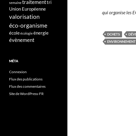
traitement
tri
semaine
Union Européenne
qui organise les
valorisation
éco-organisme
école
énergie
écologie
DCHETS
DÉV
évènement
ENVIRONNEMENT
MÉTA
Connexion
Flux des publications
Flux des commentaires
Site de WordPress-FR