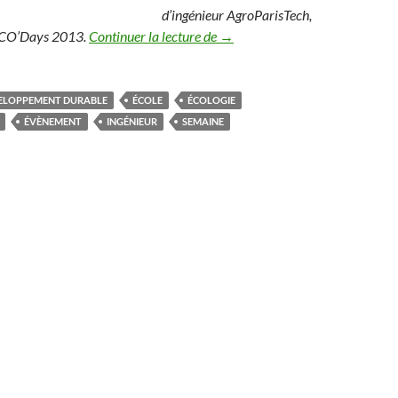
d’ingénieur AgroParisTech,
L’école d’ingénieur AgroParisT
 ECO’Days 2013.
Continuer la lecture de
→
ELOPPEMENT DURABLE
ÉCOLE
ÉCOLOGIE
ÉVÈNEMENT
INGÉNIEUR
SEMAINE