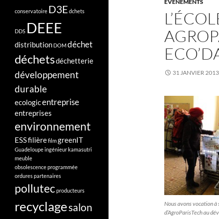
EVÈNEMENTS
D3E
conservatoire
dchets
L’ÉCOL
DEEE
AGROP
DDS
déchet
distribution
DOM
ECO’DA
déchets
déchetterie
développement
31 JANVIER 2013
durable
entreprise
ecologic
entreprises
environnement
ESS
filière
greenIT
film
Guadeloupe
ingénieur
kamasutri
meuble
obsolescence programmée
ordures
partenaires
pollutec
producteurs
recyclage
Nous avons vocation à s
salon
d’AgroParisTech au dé