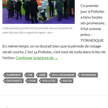
Ce premier
jour à Pollutec
a tenu toutes
ses promesses.
Cette première journée fut l’occasion de mesurer la portée de
Il fut comme
notre discours d’éco-organisme agréé « pro »
prévu :
TITANESQUE.
En même temps, on se doutait bien que la période de rodage
serait courte. C’est ça Pollutec, c’est tout de suite dans le feu de
Mardi 27 novembre 2012 : Un prem
l’action.
Continuer la lecture de
→
AGRÉMENT
D3E
DEEE
ÉCO-ORGANISME
ENTREPRISE
EXPOSANTS
LYON
POLLUTEC
SALON