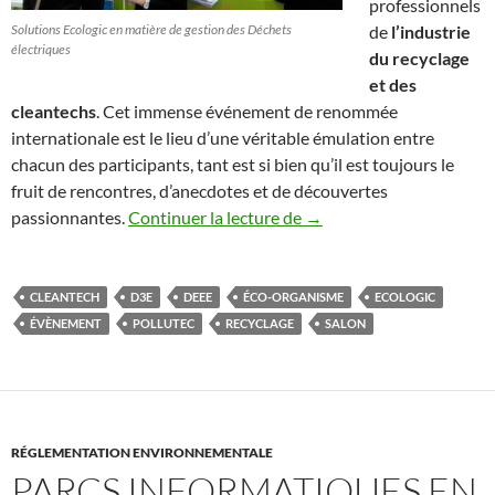
professionnels
Solutions Ecologic en matière de gestion des Déchets
de
l’industrie
électriques
du recyclage
et des
cleantechs
. Cet immense événement de renommée
internationale est le lieu d’une véritable émulation entre
chacun des participants, tant est si bien qu’il est toujours le
fruit de rencontres, d’anecdotes et de découvertes
L’éco-organisme Ecologic n
passionnantes.
Continuer la lecture de
→
CLEANTECH
D3E
DEEE
ÉCO-ORGANISME
ECOLOGIC
ÉVÈNEMENT
POLLUTEC
RECYCLAGE
SALON
RÉGLEMENTATION ENVIRONNEMENTALE
PARCS INFORMATIQUES EN