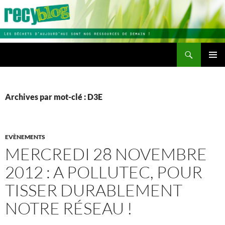
Aller
au
contenu
Recherche
Recyblog
MENU
PRINCI
Archives par mot-clé : D3E
EVÈNEMENTS
MERCREDI 28 NOVEMBRE
2012 : A POLLUTEC, POUR
TISSER DURABLEMENT
NOTRE RÉSEAU !