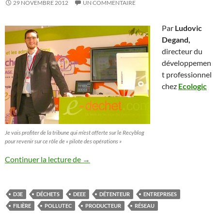
29 NOVEMBRE 2012
UN COMMENTAIRE
Par
Ludovic
Degand,
directeur du
développemen
t professionnel
chez
Ecologic
Je vais profiter de la tribune qui m’est offerte sur le Recyblog
pour revenir sur ce rôle de « pilote des opérations »
Mercredi 28 novembre 2012 : A Pollutec,
Continuer la lecture de
→
D3E
DÉCHETS
DEEE
DÉTENTEUR
ENTREPRISES
FILIÈRE
POLLUTEC
PRODUCTEUR
RÉSEAU