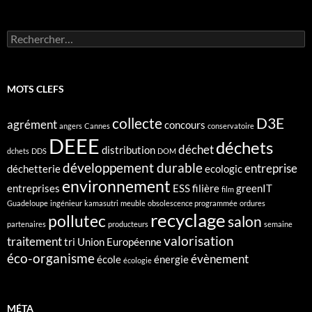
Rechercher :
MOTS CLEFS
collecte
D3E
agrément
concours
angers
Cannes
conservatoire
DEEE
déchets
déchet
distribution
dchets
DDS
DOM
développement durable
entreprise
déchetterie
ecologic
environnement
entreprises
ESS
filière
greenIT
film
Guadeloupe
ingénieur
kamasutri
meuble
obsolescence programmée
ordures
recyclage
pollutec
salon
partenaires
producteurs
semaine
valorisation
traitement
tri
Union Européenne
éco-organisme
évènement
école
énergie
écologie
MÉTA