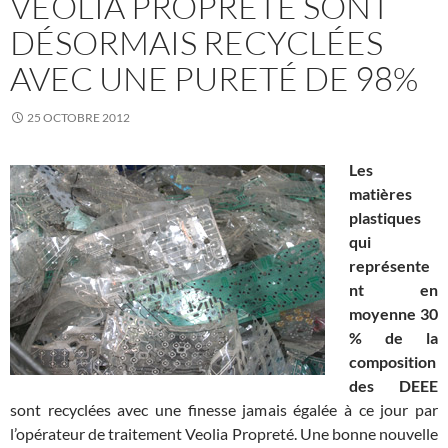
VEOLIA PROPRETÉ SONT
DÉSORMAIS RECYCLÉES
AVEC UNE PURETÉ DE 98%
25 OCTOBRE 2012
Les
matières
plastiques
qui
représente
nt en
moyenne 30
% de la
composition
des DEEE
sont recyclées avec une finesse jamais égalée à ce jour par
l’opérateur de traitement Veolia Propreté. Une bonne nouvelle