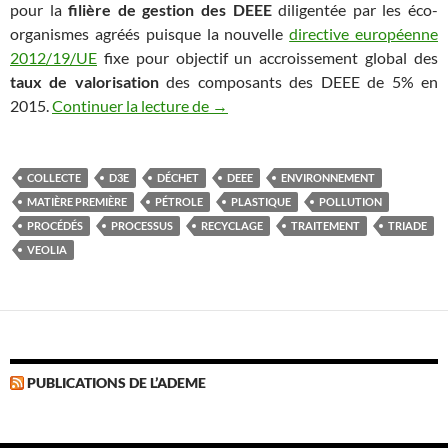
pour la
filière de gestion des DEEE
diligentée par les éco-
organismes agréés puisque la nouvelle
directive européenne
2012/19/UE
fixe pour objectif un accroissement global des
taux de valorisation
des composants des DEEE de 5% en
Les matières plastiques des DEEE 
2015.
Continuer la lecture de
→
COLLECTE
D3E
DÉCHET
DEEE
ENVIRONNEMENT
MATIÈRE PREMIÈRE
PÉTROLE
PLASTIQUE
POLLUTION
PROCÉDÉS
PROCESSUS
RECYCLAGE
TRAITEMENT
TRIADE
VEOLIA
PUBLICATIONS DE L’ADEME