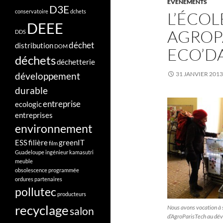
EVÈNEMENTS
D3E
conservatoire
dchets
L’ÉCOL
DEEE
AGROP
DDS
déchet
distribution
DOM
ECO’DA
déchets
déchetterie
développement
31 JANVIER 2013
durable
entreprise
ecologic
entreprises
environnement
ESS
filière
greenIT
film
Guadeloupe
ingénieur
kamasutri
meuble
obsolescence programmée
ordures
partenaires
pollutec
producteurs
recyclage
Nous avons vocation à s
salon
d’AgroParisTech au dé