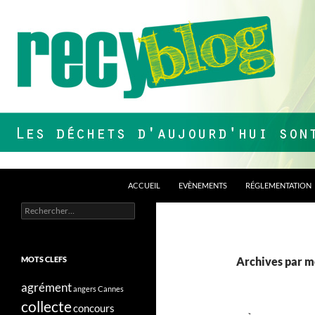
Aller
au
contenu
Recherche
Recyblog
ACCUEIL
EVÈNEMENTS
RÉGLEMENTATION
Rechercher :
Les déchets d'aujourd'hui sont nos
ressources de demain !
MOTS CLEFS
Archives par m
agrément
angers
Cannes
collecte
concours