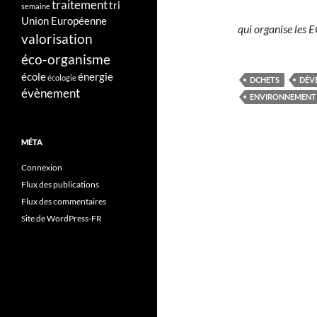
traitement
tri
semaine
Union Européenne
qui organise les
valorisation
éco-organisme
école
énergie
écologie
DCHETS
DÉV
évènement
ENVIRONNEMENT
MÉTA
Connexion
Flux des publications
Flux des commentaires
Site de WordPress-FR