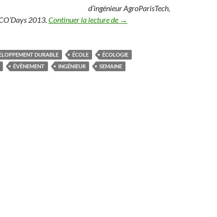
d’ingénieur AgroParisTech,
L’école d’ingénieur AgroParisT
 ECO’Days 2013.
Continuer la lecture de
→
ELOPPEMENT DURABLE
ÉCOLE
ÉCOLOGIE
ÉVÈNEMENT
INGÉNIEUR
SEMAINE