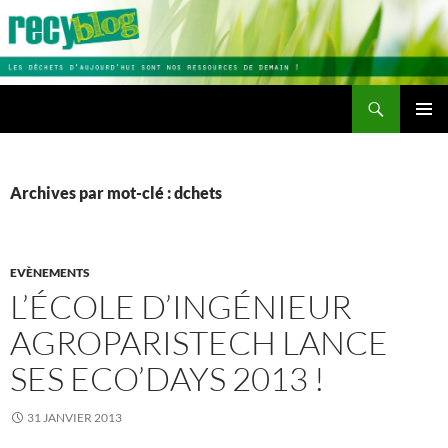
Aller
au
contenu
Recherche
Recyblog
MENU
PRINCI
Archives par mot-clé : dchets
EVÈNEMENTS
L’ÉCOLE D’INGÉNIEUR
AGROPARISTECH LANCE
SES ECO’DAYS 2013 !
31 JANVIER 2013