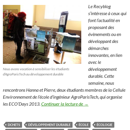
Le Recyblog
s’intéresse à ceux qui
font l’actualité en
proposant des
évènements ou en
développant des
démarches
innovantes, en lien
avec le
développement
Nous avons vocation à sensibiliser les étudiants
d’AgroParisTech au développement durable
durable. Cette
semaine, nous
rencontrons Hanna et Pierre, deux étudiants membres de la Cellule
Environnement de l’école d’ingénieur AgroParisTech, qui organise
L’école d’ingénieur Agro
les ECO’Days 2013.
Continuer la lecture de
→
DCHETS
DÉVELOPPEMENT DURABLE
ÉCOLE
ÉCOLOGIE