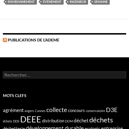
ENVIRONNEMENT
ÉVÈNEMENT
INGÉNIEUR
SEMAINE
PUBLICATIONS DE L’ADEME
Rechercher :
MOTS CLEFS
collecte
D3E
agrément
concours
angers
Cannes
conservatoire
DEEE
déchets
déchet
distribution
dchets
DDS
DOM
développement durable
entreprise
déchetterie
ecologic