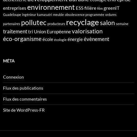
environnement
entreprises
ESS
filière
greenIT
film
Guadeloupe
ingénieur
kamasutri
meuble
obsolescence programmée
ordures
recyclage
pollutec
salon
partenaires
producteurs
semaine
valorisation
traitement
tri
Union Européenne
éco-organisme
évènement
école
énergie
écologie
MÉTA
Connexion
Flux des publications
Flux des commentaires
Site de WordPress-FR