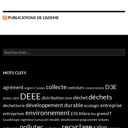
PUBLICATIONS DE L’ADEME
Rechercher :
MOTS CLEFS
collecte
D3E
agrément
concours
angers
Cannes
conservatoire
DEEE
déchets
déchet
distribution
dchets
DDS
DOM
développement durable
entreprise
déchetterie
ecologic
environnement
entreprises
ESS
filière
greenIT
film
Guadeloupe
ingénieur
kamasutri
meuble
obsolescence programmée
ordures
recyclage
pollutec
salon