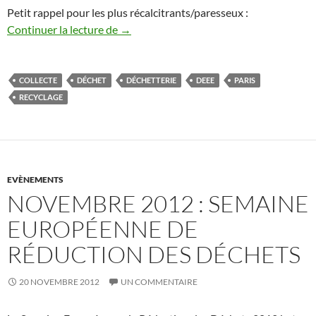
Petit rappel pour les plus récalcitrants/paresseux :
Collecte des DEEE à Paris : des solutions 
Continuer la lecture de
→
COLLECTE
DÉCHET
DÉCHETTERIE
DEEE
PARIS
RECYCLAGE
EVÈNEMENTS
NOVEMBRE 2012 : SEMAINE
EUROPÉENNE DE
RÉDUCTION DES DÉCHETS
20 NOVEMBRE 2012
UN COMMENTAIRE