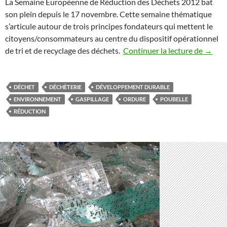
La Semaine Européenne de Réduction des Déchets 2012 bat
son plein depuis le 17 novembre. Cette semaine thématique
s’articule autour de trois principes fondateurs qui mettent le
citoyens/consommateurs au centre du dispositif opérationnel
Novemb
de tri et de recyclage des déchets.
Continuer la lecture de
→
DÉCHET
DÉCHÈTERIE
DÉVELOPPEMENT DURABLE
ENVIRONNEMENT
GASPILLAGE
ORDURE
POUBELLE
RÉDUCTION