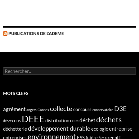
PUBLICATIONS DE L’ADEME
Rechercher :
MOTS CLEFS
collecte
D3E
agrément
concours
angers
Cannes
conservatoire
DEEE
déchets
déchet
distribution
dchets
DDS
DOM
développement durable
entreprise
déchetterie
ecologic
environnement
entreprises
ESS
filière
greenIT
film