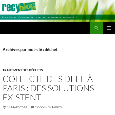
Aller
au
contenu
Recherche
Recyblog
MENU
PRINCI
Archives par mot-clé : déchet
TRAITEMENT DES DÉCHETS
COLLECTE DES DEEE À
PARIS : DES SOLUTIONS
EXISTENT !
14 MARS 2014
2 COMMENTAIRES