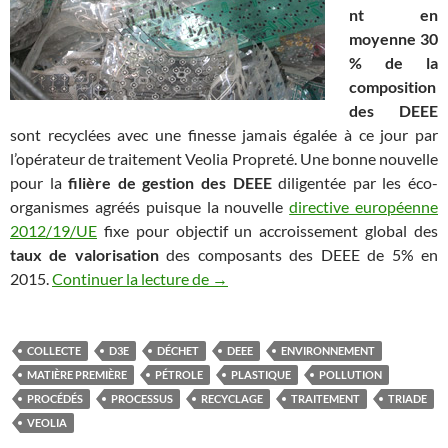
nt en
moyenne 30
% de la
composition
des DEEE
sont recyclées avec une finesse jamais égalée à ce jour par
l’opérateur de traitement Veolia Propreté. Une bonne nouvelle
pour la
filière de gestion des DEEE
diligentée par les éco-
organismes agréés puisque la nouvelle
directive européenne
2012/19/UE
fixe pour objectif un accroissement global des
taux de valorisation
des composants des DEEE de 5% en
Les matières plastiques des DEEE 
2015.
Continuer la lecture de
→
COLLECTE
D3E
DÉCHET
DEEE
ENVIRONNEMENT
MATIÈRE PREMIÈRE
PÉTROLE
PLASTIQUE
POLLUTION
PROCÉDÉS
PROCESSUS
RECYCLAGE
TRAITEMENT
TRIADE
VEOLIA