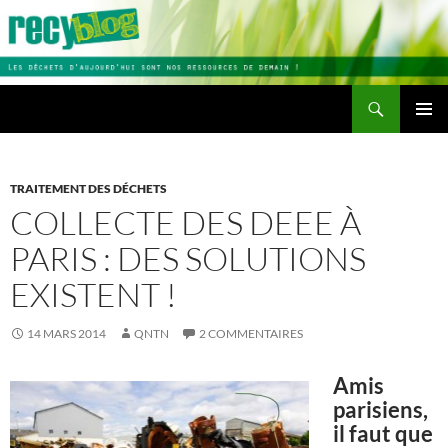
Aller
au
contenu
Recherche
Recyblog
MENU
PRINCI
TRAITEMENT DES DÉCHETS
COLLECTE DES DEEE À
PARIS : DES SOLUTIONS
EXISTENT !
14 MARS 2014
QNTN
2 COMMENTAIRES
Amis
parisiens,
il faut que