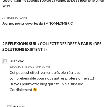
des
L’éco-organisme Ecologic recycle 29 tonnes de DEEE pour le Téléthon
2013
articles
ARTICLE SUIVANT
Journée portes ouvertes du SMITOM-LOMBRIC
2 RÉFLEXIONS SUR « COLLECTE DES DEEE À PARIS : DES
SOLUTIONS EXISTENT ! »
Bilan co2
12 OCTOBRE 2012 À 9 H 20 MIN
Cet post est effectivement très bien écrit et
compréhensible pour nous autres professionnels …!
Bravos pour votre blog qui est un plaisir a lire.
Cordialement
Qntn