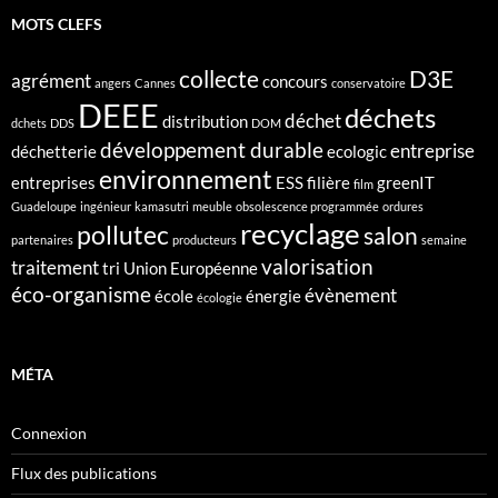
MOTS CLEFS
collecte
D3E
agrément
concours
angers
Cannes
conservatoire
DEEE
déchets
déchet
distribution
dchets
DDS
DOM
développement durable
entreprise
déchetterie
ecologic
environnement
entreprises
ESS
filière
greenIT
film
Guadeloupe
ingénieur
kamasutri
meuble
obsolescence programmée
ordures
recyclage
pollutec
salon
partenaires
producteurs
semaine
valorisation
traitement
tri
Union Européenne
éco-organisme
évènement
école
énergie
écologie
MÉTA
Connexion
Flux des publications