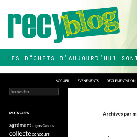
Aller
au
contenu
Recherche
Recyblog
ACCUEIL
EVÈNEMENTS
RÉGLEMENTATION
Rechercher :
Les déchets d'aujourd'hui sont nos
ressources de demain !
MOTS CLEFS
Archives par mo
agrément
angers
Cannes
collecte
concours