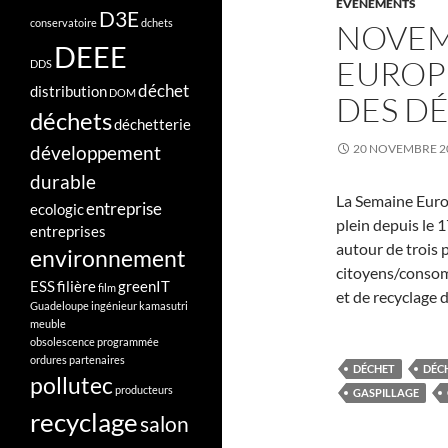
EVÈNEMENTS
D3E
conservatoire
dchets
NOVEMB
DEEE
EUROP
DDS
déchet
distribution
DOM
DES D
déchets
déchetterie
développement
20 NOVEMBRE 2
durable
La Semaine Euro
entreprise
ecologic
plein depuis le 
entreprises
autour de trois 
environnement
citoyens/consomm
ESS
filière
greenIT
film
et de recyclage 
Guadeloupe
ingénieur
kamasutri
meuble
obsolescence programmée
ordures
partenaires
DÉCHET
DÉC
pollutec
producteurs
GASPILLAGE
recyclage
salon