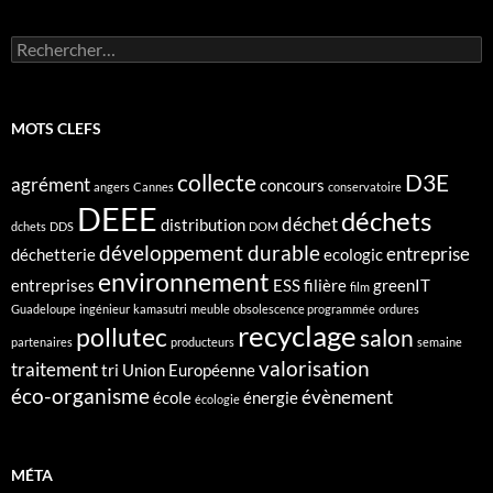
Rechercher :
MOTS CLEFS
collecte
D3E
agrément
concours
angers
Cannes
conservatoire
DEEE
déchets
déchet
distribution
dchets
DDS
DOM
développement durable
entreprise
déchetterie
ecologic
environnement
entreprises
ESS
filière
greenIT
film
Guadeloupe
ingénieur
kamasutri
meuble
obsolescence programmée
ordures
recyclage
pollutec
salon
partenaires
producteurs
semaine
valorisation
traitement
tri
Union Européenne
éco-organisme
évènement
école
énergie
écologie
MÉTA