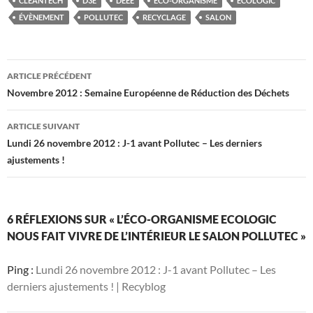
CLEANTECH
D3E
DEEE
ÉCO-ORGANISME
ECOLOGIC
ÉVÈNEMENT
POLLUTEC
RECYCLAGE
SALON
Navigation
ARTICLE PRÉCÉDENT
des
Novembre 2012 : Semaine Européenne de Réduction des Déchets
articles
ARTICLE SUIVANT
Lundi 26 novembre 2012 : J-1 avant Pollutec – Les derniers
ajustements !
6 RÉFLEXIONS SUR « L’ÉCO-ORGANISME ECOLOGIC
NOUS FAIT VIVRE DE L’INTÉRIEUR LE SALON POLLUTEC »
Ping :
Lundi 26 novembre 2012 : J-1 avant Pollutec – Les
derniers ajustements ! | Recyblog