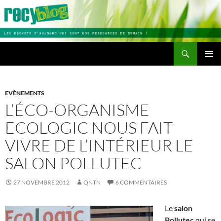
Aller
au
contenu
Recherche
Recyblog
MENU
PRINCI
EVÈNEMENTS
L’ÉCO-ORGANISME
ECOLOGIC NOUS FAIT
VIVRE DE L’INTÉRIEUR LE
SALON POLLUTEC
27 NOVEMBRE 2012
QNTN
6 COMMENTAIRES
Le
salon
Pollutec
qui se