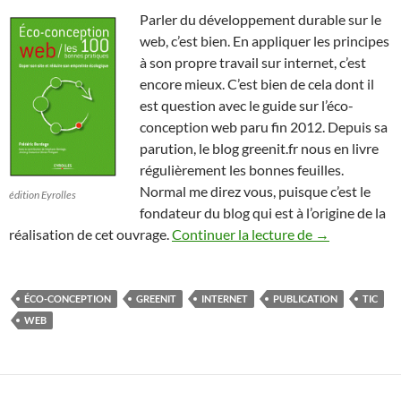
Parler du développement durable sur le
web, c’est bien. En appliquer les principes
à son propre travail sur internet, c’est
encore mieux. C’est bien de cela dont il
est question avec le guide sur l’éco-
conception web paru fin 2012. Depuis sa
parution, le blog greenit.fr nous en livre
régulièrement les bonnes feuilles.
Normal me direz vous, puisque c’est le
édition Eyrolles
fondateur du blog qui est à l’origine de la
Un guide des 
réalisation de cet ouvrage.
Continuer la lecture de
→
ÉCO-CONCEPTION
GREENIT
INTERNET
PUBLICATION
TIC
WEB