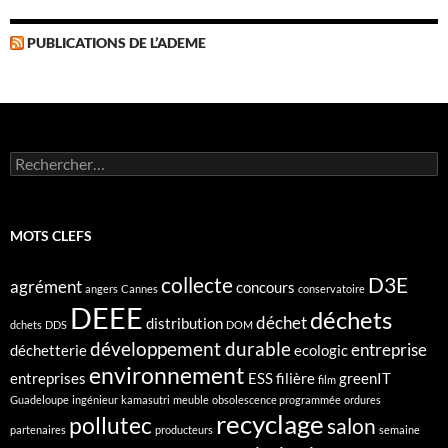
PUBLICATIONS DE L’ADEME
Rechercher :
MOTS CLEFS
collecte
D3E
agrément
concours
angers
Cannes
conservatoire
DEEE
déchets
déchet
distribution
dchets
DDS
DOM
développement durable
entreprise
déchetterie
ecologic
environnement
entreprises
ESS
filière
greenIT
film
Guadeloupe
ingénieur
kamasutri
meuble
obsolescence programmée
ordures
recyclage
pollutec
salon
partenaires
producteurs
semaine