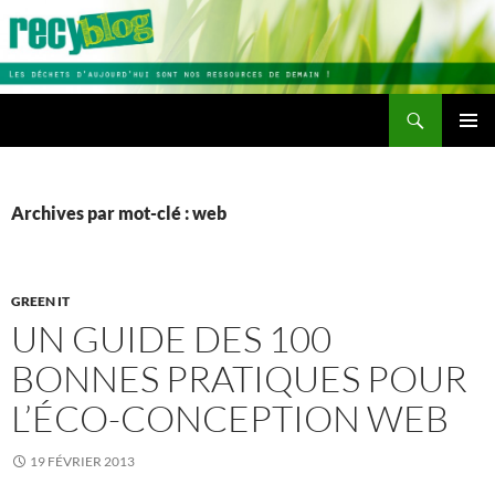
Aller
au
contenu
Recherche
Recyblog
MENU
PRINCI
Archives par mot-clé : web
GREEN IT
UN GUIDE DES 100
BONNES PRATIQUES POUR
L’ÉCO-CONCEPTION WEB
19 FÉVRIER 2013