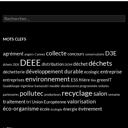
Rechercher :
MOTS CLEFS
collecte
D3E
agrément
concours
angers
Cannes
conservatoire
DEEE
déchets
déchet
distribution
dchets
DDS
DOM
développement durable
entreprise
déchetterie
ecologic
environnement
entreprises
ESS
filière
greenIT
film
Guadeloupe
ingénieur
kamasutri
meuble
obsolescence programmée
ordures
recyclage
pollutec
salon
partenaires
producteurs
semaine
valorisation
traitement
tri
Union Européenne
éco-organisme
évènement
école
énergie
écologie