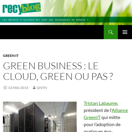
Aller
au
contenu
Recherche
Recyblog
MENU
PRINCI
GREEN IT
GREEN BUSINESS : LE
CLOUD, GREEN OU PAS ?
13 MAI 2014
QNTN
Tristan Labaume
,
président de l’
Alliance
GreenIT
qui milite
pour l’adoption de
pratiques éco-