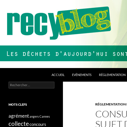
Aller
au
contenu
Recherche
Recyblog
ACCUEIL
EVÈNEMENTS
RÉGLEMENTATION
Rechercher :
Les déchets d'aujourd'hui sont nos
ressources de demain !
RÉGLEMENTATION
MOTS CLEFS
CONSU
agrément
angers
Cannes
SUJET 
collecte
concours