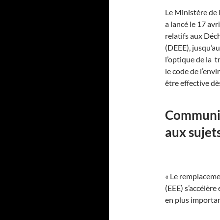
Le Ministère de 
a lancé le 17 avr
relatifs aux Déc
(DEEE), jusqu’au
l’optique de la 
le code de l’env
être effective dè
Communiqu
aux sujet
« Le remplaceme
(EEE) s’accélère
en plus importan