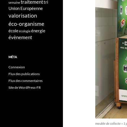
traitement
tri
semaine
Union Européenne
valorisation
éco-organisme
école
énergie
écologie
évènement
MÉTA
Connexion
Flux des publications
Flux des commentaires
Site de WordPress-FR
meuble de collecte « 1 