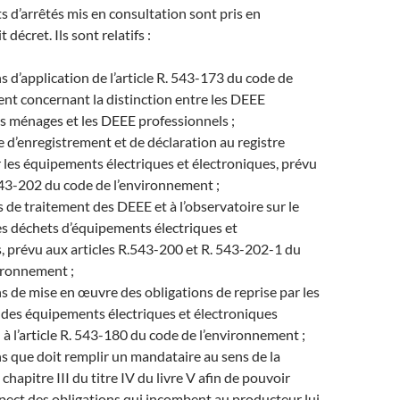
ts d’arrêtés mis en consultation sont pris en
 décret. Ils sont relatifs :
s d’application de l’article R. 543-173 du code de
nt concernant la distinction entre les DEEE
s ménages et les DEEE professionnels ;
e d’enregistrement et de déclaration au registre
 les équipements électriques et électroniques, prévu
. 543-202 du code de l’environnement ;
 de traitement des DEEE et à l’observatoire sur le
s déchets d’équipements électriques et
, prévu aux articles R.543-200 et R. 543-202-1 du
ironnement ;
s de mise en œuvre des obligations de reprise par les
 des équipements électriques et électroniques
 à l’article R. 543-180 du code de l’environnement ;
s que doit remplir un mandataire au sens de la
chapitre III du titre IV du livre V afin de pouvoir
spect des obligations qui incombent au producteur lui