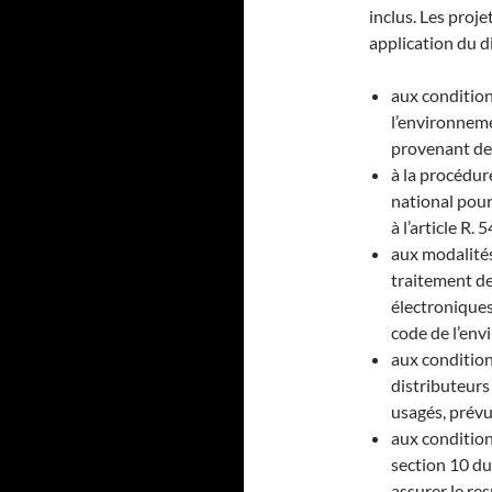
inclus. Les proje
application du dit
aux condition
l’environneme
provenant de
à la procédur
national pour
à l’article R
aux modalités
traitement de
électroniques
code de l’env
aux condition
distributeurs
usagés, prévu
aux condition
section 10 du 
assurer le re