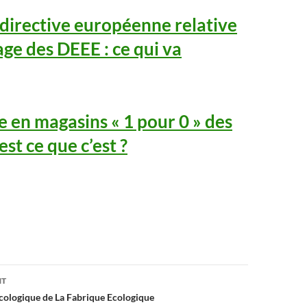
directive européenne relative
age des DEEE : ce qui va
te en magasins « 1 pour 0 » des
st ce que c’est ?
on
NT
cologique de La Fabrique Ecologique