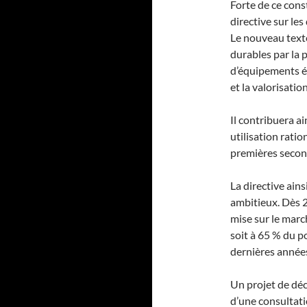
Forte de ce cons
directive sur le
Le nouveau text
durables par la 
d’équipements él
et la valorisatio
Il contribuera ai
utilisation rati
premières secon
La directive ain
ambitieux. Dès 2
mise sur le march
soit à 65 % du p
dernières année
Un projet de décr
d’une consultat