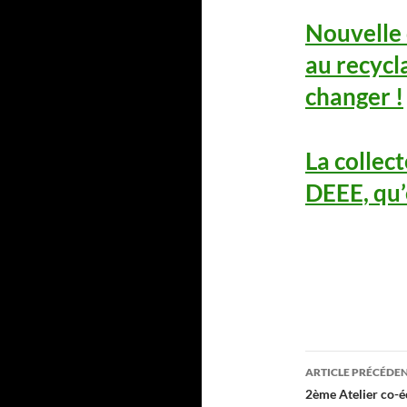
Nouvelle 
au recycl
changer !
La collec
DEEE, qu’e
Navigati
ARTICLE PRÉCÉDE
des
2ème Atelier co-é