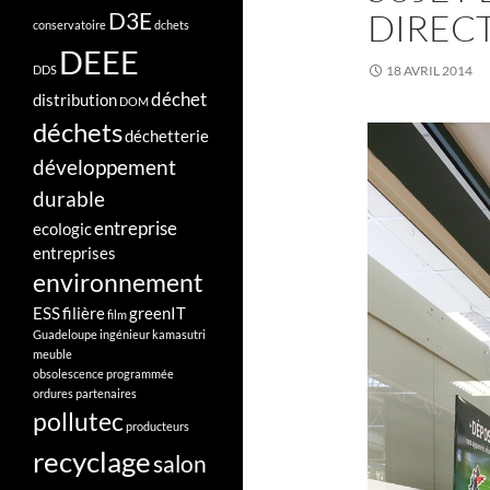
DIRECT
D3E
conservatoire
dchets
DEEE
DDS
18 AVRIL 2014
déchet
distribution
DOM
déchets
déchetterie
développement
durable
entreprise
ecologic
entreprises
environnement
ESS
filière
greenIT
film
Guadeloupe
ingénieur
kamasutri
meuble
obsolescence programmée
ordures
partenaires
pollutec
producteurs
recyclage
salon