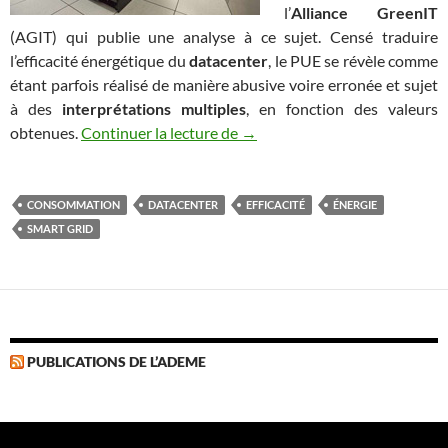
l’
Alliance GreenIT
(AGIT) qui publie une analyse à ce sujet. Censé traduire
l’efficacité énergétique du
datacenter
, le PUE se révèle comme
étant parfois réalisé de manière abusive voire erronée et sujet
à des
interprétations multiples
, en fonction des valeurs
Le Power Usage Effectiveness 
obtenues.
Continuer la lecture de
→
CONSOMMATION
DATACENTER
EFFICACITÉ
ÉNERGIE
SMART GRID
PUBLICATIONS DE L’ADEME