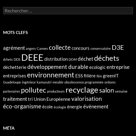
Rechercher :
MOTS CLEFS
collecte
D3E
agrément
concours
angers
Cannes
conservatoire
DEEE
déchets
déchet
distribution
dchets
DDS
DOM
développement durable
entreprise
déchetterie
ecologic
environnement
entreprises
ESS
filière
greenIT
film
Guadeloupe
ingénieur
kamasutri
meuble
obsolescence programmée
ordures
recyclage
pollutec
salon
partenaires
producteurs
semaine
valorisation
traitement
tri
Union Européenne
éco-organisme
évènement
école
énergie
écologie
MÉTA