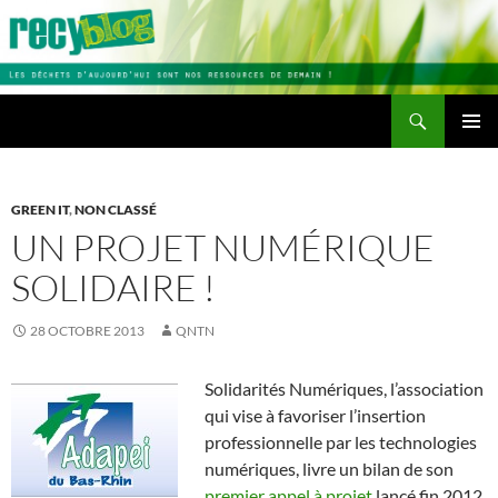
Aller
au
contenu
Recherche
Recyblog
MENU
PRINCI
GREEN IT
,
NON CLASSÉ
UN PROJET NUMÉRIQUE
SOLIDAIRE !
28 OCTOBRE 2013
QNTN
Solidarités Numériques, l’association
qui vise à favoriser l’insertion
professionnelle par les technologies
numériques, livre un bilan de son
premier appel à projet
lancé fin 2012.