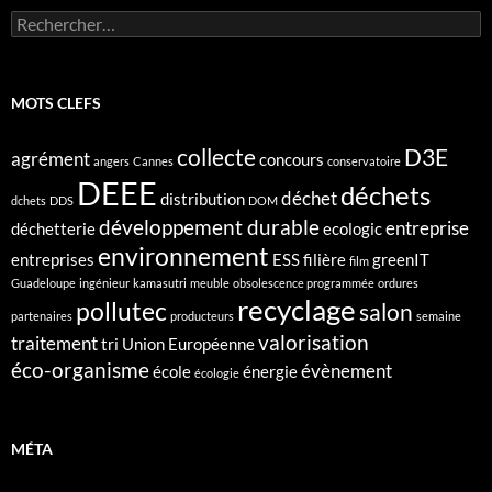
Rechercher :
MOTS CLEFS
collecte
D3E
agrément
concours
angers
Cannes
conservatoire
DEEE
déchets
déchet
distribution
dchets
DDS
DOM
développement durable
entreprise
déchetterie
ecologic
environnement
entreprises
ESS
filière
greenIT
film
Guadeloupe
ingénieur
kamasutri
meuble
obsolescence programmée
ordures
recyclage
pollutec
salon
partenaires
producteurs
semaine
valorisation
traitement
tri
Union Européenne
éco-organisme
évènement
école
énergie
écologie
MÉTA