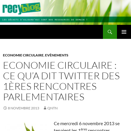
Aller
au
contenu
Recherche
Recyblog
MENU
PRINCI
ECONOMIE CIRCULAIRE
,
EVÈNEMENTS
ECONOMIE CIRCULAIRE :
CE QU’A DIT TWITTER DES
1ÈRES RENCONTRES
PARLEMENTAIRES
8 NOVEMBRE 2013
QNTN
Ce mercredi 6 novembre 2013 se
ères
tenaient les 1
rencontres