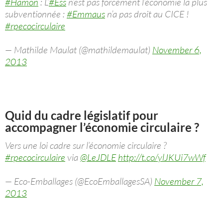
#Hamon
: L’
#Ess
n’est pas forcément l’économie la plus
subventionnée :
#Emmaus
n’a pas droit au CICE !
#rpecocirculaire
— Mathilde Maulat (@mathildemaulat)
November 6,
2013
Quid du cadre législatif pour
accompagner l’économie circulaire ?
Vers une loi cadre sur l’économie circulaire ?
#rpecocirculaire
via
@LeJDLE
http://t.co/ylJKUi7wWf
— Eco-Emballages (@EcoEmballagesSA)
November 7,
2013