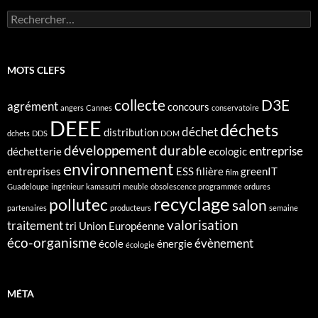
Rechercher :
MOTS CLEFS
collecte
D3E
agrément
concours
angers
Cannes
conservatoire
DEEE
déchets
déchet
distribution
dchets
DDS
DOM
développement durable
entreprise
déchetterie
ecologic
environnement
entreprises
ESS
filière
greenIT
film
Guadeloupe
ingénieur
kamasutri
meuble
obsolescence programmée
ordures
recyclage
pollutec
salon
partenaires
producteurs
semaine
valorisation
traitement
tri
Union Européenne
éco-organisme
évènement
école
énergie
écologie
MÉTA