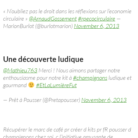
« N’oubliez pas le droit dans les réflexions sur l’economie
circulaire »
@ArnaudGossement
#rpecocirculaire
—
MarionBurlot (@burlotmarion)
November 6, 2013
Une découverte ludique
@Mathieu763
Merci ! Nous aimons partager notre
enthousiasme pour notre kit à
#champignons
ludique et
gourmand
#EtLaLumièreFut
— Prêt à Pousser (@Pretapousser)
November 6, 2013
Récupérer le marc de café pr créer d kits pr fR pousser d
champignons chez soi, c l’initiative amusante de