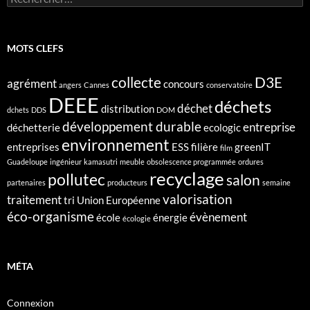
MOTS CLEFS
collecte
D3E
agrément
concours
angers
Cannes
conservatoire
DEEE
déchets
déchet
distribution
dchets
DDS
DOM
développement durable
entreprise
déchetterie
ecologic
environnement
entreprises
ESS
filière
greenIT
film
Guadeloupe
ingénieur
kamasutri
meuble
obsolescence programmée
ordures
recyclage
pollutec
salon
partenaires
producteurs
semaine
valorisation
traitement
tri
Union Européenne
éco-organisme
évènement
école
énergie
écologie
MÉTA
Connexion