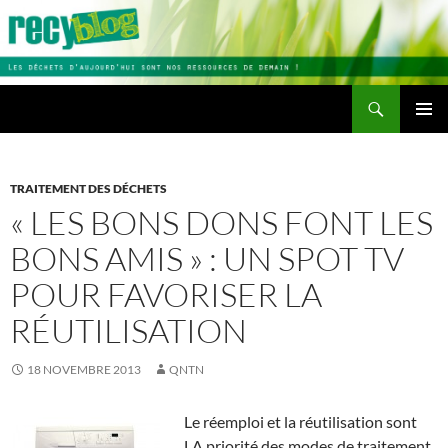
Aller
au
contenu
Recherche
Recyblog
MENU
PRINCI
TRAITEMENT DES DÉCHETS
« LES BONS DONS FONT LES
BONS AMIS » : UN SPOT TV
POUR FAVORISER LA
RÉUTILISATION
18 NOVEMBRE 2013
QNTN
Le réemploi et la réutilisation sont
LA priorité des modes de traitement