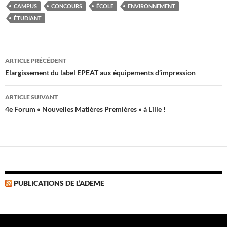
CAMPUS
CONCOURS
ÉCOLE
ENVIRONNEMENT
ÉTUDIANT
Navigation
ARTICLE PRÉCÉDENT
des
Elargissement du label EPEAT aux équipements d’impression
articles
ARTICLE SUIVANT
4e Forum « Nouvelles Matières Premières » à Lille !
PUBLICATIONS DE L’ADEME