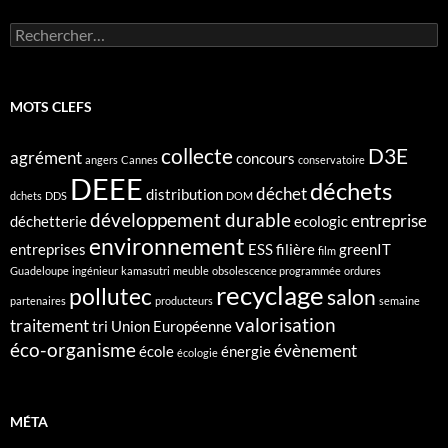
Rechercher :
MOTS CLEFS
collecte
D3E
agrément
concours
angers
Cannes
conservatoire
DEEE
déchets
déchet
distribution
dchets
DDS
DOM
développement durable
entreprise
déchetterie
ecologic
environnement
entreprises
ESS
filière
greenIT
film
Guadeloupe
ingénieur
kamasutri
meuble
obsolescence programmée
ordures
recyclage
pollutec
salon
partenaires
producteurs
semaine
valorisation
traitement
tri
Union Européenne
éco-organisme
évènement
école
énergie
écologie
MÉTA