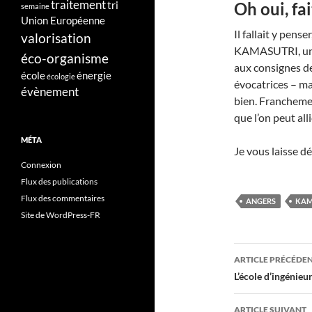
traitement
Oh oui, fai
tri
semaine
Union Européenne
Il fallait y pen
valorisation
KAMASUTRI, un g
éco-organisme
aux consignes de 
école
énergie
écologie
évocatrices – ma
évènement
bien. Franchement
que l’on peut all
MÉTA
Je vous laisse 
Connexion
Flux des publications
Flux des commentaires
ANGERS
KAM
Site de WordPress-FR
Navigati
ARTICLE PRÉCÉDE
des
L’école d’ingénie
articles
ARTICLE SUIVANT