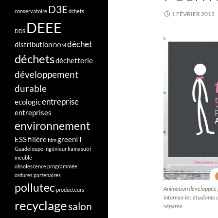
D3E
conservatoire
dchets
1 FÉVRIER 2013
DEEE
DDS
déchet
distribution
DOM
déchets
déchetterie
développement
durable
entreprise
ecologic
entreprises
environnement
ESS
filière
greenIT
film
Guadeloupe
ingénieur
kamasutri
meuble
obsolescence programmée
ordures
partenaires
pollutec
Animation développée 
producteurs
informer les étudiants d
recyclage
salon
séparée.