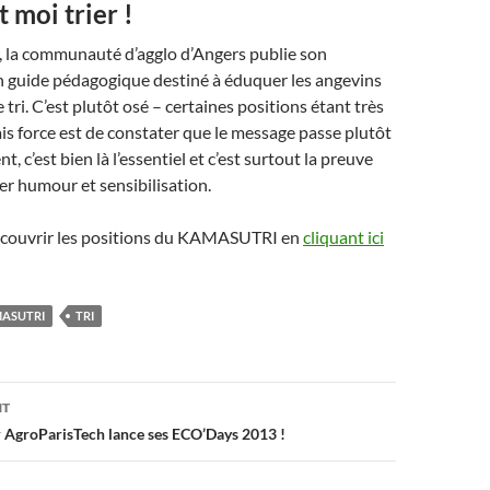
t moi trier !
ser, la communauté d’agglo d’Angers publie son
uide pédagogique destiné à éduquer les angevins
tri. C’est plutôt osé – certaines positions étant très
is force est de constater que le message passe plutôt
, c’est bien là l’essentiel et c’est surtout la preuve
ier humour et sensibilisation.
découvrir les positions du KAMASUTRI en
cliquant ici
ASUTRI
TRI
on
NT
ur AgroParisTech lance ses ECO’Days 2013 !