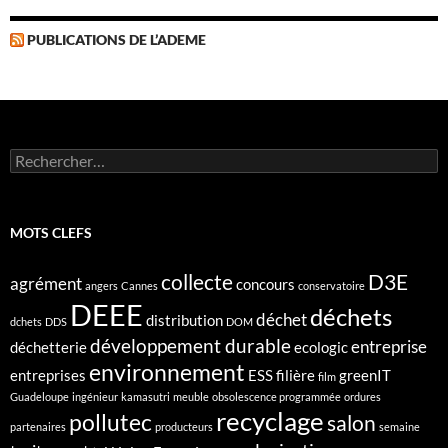
PUBLICATIONS DE L’ADEME
Rechercher :
MOTS CLEFS
collecte
D3E
agrément
concours
angers
Cannes
conservatoire
DEEE
déchets
déchet
distribution
dchets
DDS
DOM
développement durable
entreprise
déchetterie
ecologic
environnement
entreprises
ESS
filière
greenIT
film
Guadeloupe
ingénieur
kamasutri
meuble
obsolescence programmée
ordures
recyclage
pollutec
salon
partenaires
producteurs
semaine