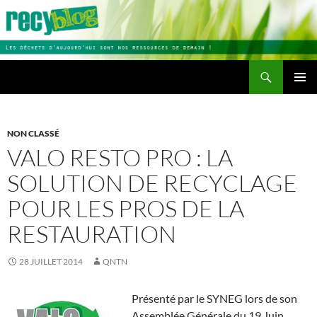
Aller
au
contenu
Recherche
Recyblog
MENU
PRINCI
NON CLASSÉ
VALO RESTO PRO : LA
SOLUTION DE RECYCLAGE
POUR LES PROS DE LA
RESTAURATION
28 JUILLET 2014
QNTN
Présenté par le SYNEG lors de son
Assemblée Générale du 19 Juin