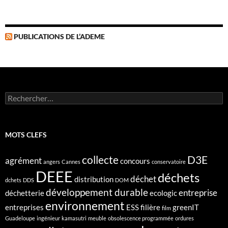
PUBLICATIONS DE L’ADEME
Rechercher :
MOTS CLEFS
collecte
D3E
agrément
concours
angers
Cannes
conservatoire
DEEE
déchets
déchet
distribution
dchets
DDS
DOM
développement durable
entreprise
déchetterie
ecologic
environnement
entreprises
ESS
filière
greenIT
film
Guadeloupe
ingénieur
kamasutri
meuble
obsolescence programmée
ordures