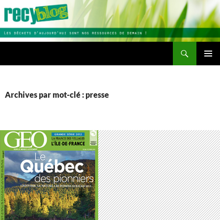
Aller
au
contenu
Recherche
Recyblog
MENU
PRINCI
Archives par mot-clé : presse