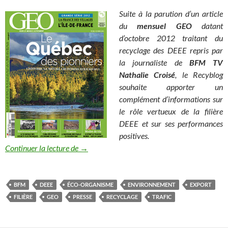
Suite à la parution d’un article
du
mensuel GEO
datant
d’octobre 2012 traitant du
recyclage des DEEE repris par
la journaliste de
BFM TV
Nathalie Croisé
, le Recyblog
souhaite apporter un
complément d’informations sur
le rôle vertueux de la filière
DEEE et sur ses performances
positives.
Madame Croisé, si vous vous débarrassiez de vot
Continuer la lecture de
→
BFM
DEEE
ÉCO-ORGANISME
ENVIRONNEMENT
EXPORT
FILIÈRE
GEO
PRESSE
RECYCLAGE
TRAFIC