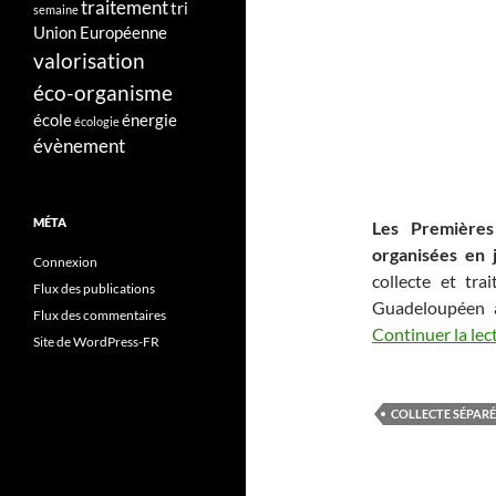
traitement
tri
semaine
Union Européenne
valorisation
éco-organisme
école
énergie
écologie
évènement
MÉTA
Les Première
organisées en
Connexion
collecte et tra
Flux des publications
Guadeloupéen a
Flux des commentaires
Continuer la lec
Site de WordPress-FR
COLLECTE SÉPARÉ