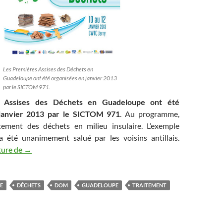
Les Premières Assises des Déchets en
Guadeloupe ont été organisées en janvier 2013
par le SICTOM 971.
s Assises des Déchets en Guadeloupe ont été
 janvier 2013 par le SICTOM 971
. Au programme,
itement des déchets en milieu insulaire. L’exemple
 été unanimement salué par les voisins antillais.
Succès au rendez-vous pour les premières Assises des Dé
ture de
→
E
DÉCHETS
DOM
GUADELOUPE
TRAITEMENT