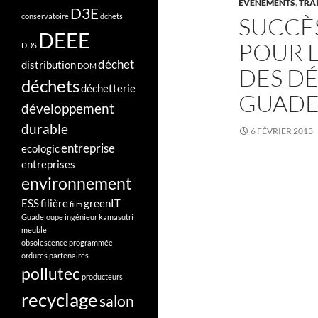
EVÈNEMENTS
,
TRA
D3E
conservatoire
dchets
SUCCÈ
DEEE
POUR L
DDS
déchet
distribution
DOM
DES D
déchets
déchetterie
GUADE
développement
durable
6 FÉVRIER 2013
entreprise
ecologic
entreprises
environnement
ESS
filière
greenIT
film
Guadeloupe
ingénieur
kamasutri
meuble
obsolescence programmée
ordures
partenaires
pollutec
producteurs
recyclage
salon