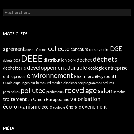
Rechercher :
MOTS CLEFS
collecte
D3E
agrément
concours
angers
Cannes
conservatoire
DEEE
déchets
déchet
distribution
dchets
DDS
DOM
développement durable
entreprise
déchetterie
ecologic
environnement
entreprises
ESS
filière
greenIT
film
Guadeloupe
ingénieur
kamasutri
meuble
obsolescence programmée
ordures
recyclage
pollutec
salon
partenaires
producteurs
semaine
valorisation
traitement
tri
Union Européenne
éco-organisme
évènement
école
énergie
écologie
MÉTA