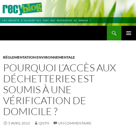
Aller
au
contenu
Recherche
Recyblog
MENU
PRINCI
RÉGLEMENTATION ENVIRONNEMENTALE
POURQUOI L’ACCÈS AUX
DÉCHETTERIES EST
SOUMIS À UNE
VÉRIFICATION DE
DOMICILE ?
5 AVRIL 2012
QNTN
UN COMMENTAIRE