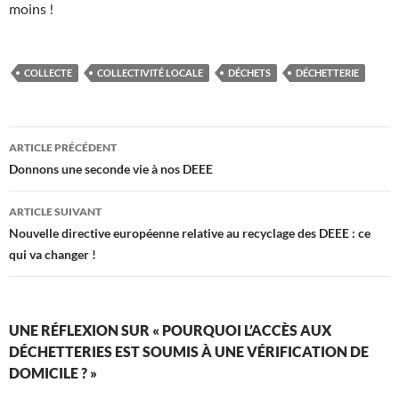
moins !
COLLECTE
COLLECTIVITÉ LOCALE
DÉCHETS
DÉCHETTERIE
Navigation
ARTICLE PRÉCÉDENT
des
Donnons une seconde vie à nos DEEE
articles
ARTICLE SUIVANT
Nouvelle directive européenne relative au recyclage des DEEE : ce
qui va changer !
UNE RÉFLEXION SUR « POURQUOI L’ACCÈS AUX
DÉCHETTERIES EST SOUMIS À UNE VÉRIFICATION DE
DOMICILE ? »