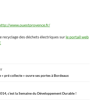
http://www.ouestprovence.fr/
 le recyclage des déchets électriques sur
le portail web
E
on
NT
 « pré collecte » ouvre ses portes à Bordeaux
 2014, c’est la Semaine du Développement Durable !