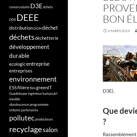
PROVEN
D3E
conservatoire
dchets
DEEE
BON É
DDS
déchet
distribution
DOM
6 MARS 2014
déchets
déchetterie
développement
durable
entreprise
ecologic
entreprises
environnement
ESS
filière
greenIT
film
D3E).
Guadeloupe
ingénieur
kamasutri
meuble
obsolescence programmée
Que devie
ordures
partenaires
pollutec
?
producteurs
recyclage
salon
Rassemblement 