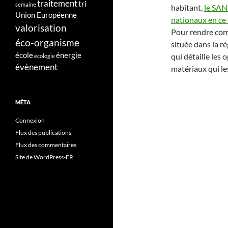
traitement
tri
semaine
habitant,
le SAN
Union Européenne
nationaux en ce 
valorisation
Pour rendre com
éco-organisme
située dans la ré
école
énergie
qui détaille les
écologie
évènement
matériaux qui le
MÉTA
Connexion
Flux des publications
Flux des commentaires
Site de WordPress-FR