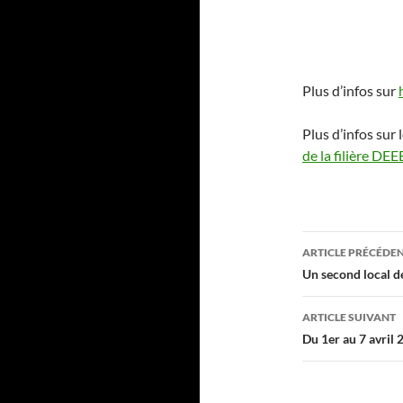
Plus d’infos sur
Plus d’infos sur
de la filière DEE
Navigati
ARTICLE PRÉCÉDE
des
Un second local de
articles
ARTICLE SUIVANT
Du 1er au 7 avril