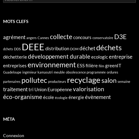
MOTS CLEFS
collecte
D3E
agrément
concours
angers
Cannes
conservatoire
DEEE
déchets
déchet
distribution
dchets
DDS
DOM
développement durable
entreprise
déchetterie
ecologic
environnement
entreprises
ESS
filière
greenIT
film
Guadeloupe
ingénieur
kamasutri
meuble
obsolescence programmée
ordures
recyclage
pollutec
salon
partenaires
producteurs
semaine
valorisation
traitement
tri
Union Européenne
éco-organisme
évènement
école
énergie
écologie
MÉTA
Connexion