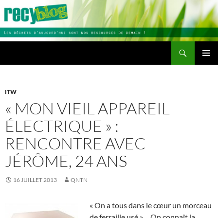
Aller
au
contenu
Recherche
Recyblog
MENU
PRINCI
ITW
« MON VIEIL APPAREIL
ÉLECTRIQUE » :
RENCONTRE AVEC
JÉRÔME, 24 ANS
16 JUILLET 2013
QNTN
« On a tous dans le cœur un morceau
de ferraille usé »… On connaît la