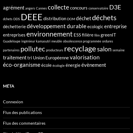
collecte
D3E
agrément
concours
angers
Cannes
conservatoire
DEEE
déchets
déchet
distribution
dchets
DDS
DOM
développement durable
entreprise
déchetterie
ecologic
environnement
entreprises
ESS
filière
greenIT
film
Guadeloupe
ingénieur
kamasutri
meuble
obsolescence programmée
ordures
recyclage
pollutec
salon
partenaires
producteurs
semaine
valorisation
traitement
tri
Union Européenne
éco-organisme
évènement
école
énergie
écologie
MÉTA
Connexion
Flux des publications
Flux des commentaires