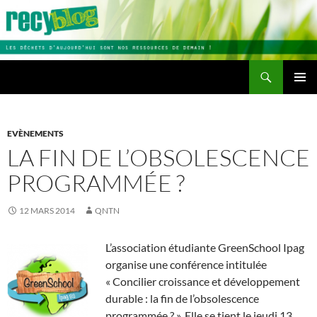
Aller
au
contenu
Recherche
Recyblog
MENU
PRINCI
EVÈNEMENTS
LA FIN DE L’OBSOLESCENCE
PROGRAMMÉE ?
12 MARS 2014
QNTN
L’association étudiante GreenSchool Ipag
organise une conférence intitulée
« Concilier croissance et développement
durable : la fin de l’obsolescence
programmée ? ». Elle se tient le jeudi 13