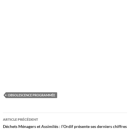
OBSOLESCENCE PROGRAMMÉE
Navigation
ARTICLE PRÉCÉDENT
des
Déchets Ménagers et Assimilés : l’Ordif présente ses derniers chiffres