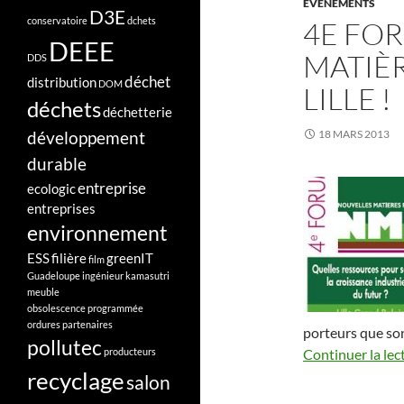
EVÈNEMENTS
D3E
conservatoire
dchets
4E FO
DEEE
MATIÈR
DDS
déchet
distribution
DOM
LILLE !
déchets
déchetterie
développement
18 MARS 2013
durable
entreprise
ecologic
entreprises
environnement
ESS
filière
greenIT
film
Guadeloupe
ingénieur
kamasutri
meuble
obsolescence programmée
ordures
partenaires
porteurs que sont
pollutec
producteurs
Continuer la lec
recyclage
salon