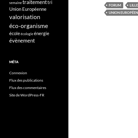
traitement
tri
semaine
FORUM
LILLE
Union Européenne
UNION EUROPÉE
valorisation
éco-organisme
école
énergie
écologie
évènement
MÉTA
Connexion
Flux des publications
Flux des commentaires
Site de WordPress-FR