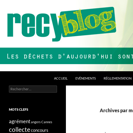
Aller
au
contenu
Recherche
Recyblog
ACCUEIL
EVÈNEMENTS
RÉGLEMENTATION
Rechercher :
Les déchets d'aujourd'hui sont nos
ressources de demain !
MOTS CLEFS
Archives par m
agrément
angers
Cannes
collecte
concours