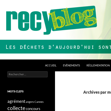
Aller
au
contenu
Recherche
Recyblog
ACCUEIL
EVÈNEMENTS
RÉGLEMENTATION
Rechercher :
Les déchets d'aujourd'hui sont nos
ressources de demain !
MOTS CLEFS
Archives par m
agrément
angers
Cannes
collecte
concours