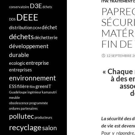
ITW
,
TRAITEMENT 
D3E
conservatoire
dchets
PAPREC
DEEE
SÉCUR
DDS
déchet
distribution
DOM
MATÉR
déchets
déchetterie
FIN DE
développement
durable
12 SEPTEMBRE 2
entreprise
ecologic
« Chaque 
entreprises
environnement
à des en
asso
ESS
filière
greenIT
film
d
Guadeloupe
ingénieur
kamasutri
meuble
obsolescence programmée
ordures
partenaires
pollutec
producteurs
La sécurité des 
recyclage
de vie est deven
salon
Pour y répondre,