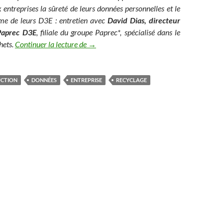
 entreprises la sûreté de leurs données personnelles et le
me de leurs D3E : entretien avec
David Dias, directeur
Paprec D3E
, filiale du groupe Paprec*, spécialisé dans le
Paprec D3E assure la sécurité des données d
hets.
Continuer la lecture de
→
UCTION
DONNÉES
ENTREPRISE
RECYCLAGE