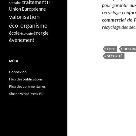
traitement
tri
semaine
pour garantir aux
Union Européenne
recyclage confor
valorisation
commercial de 
éco-organisme
recyclage des déc
école
énergie
écologie
évènement
DEEE
DESTR
SÉCURITÉ
MÉTA
Connexion
Flux des publications
Flux des commentaires
Site de WordPress-FR