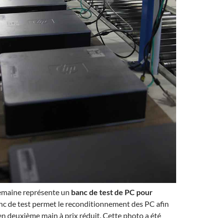
semaine représente un
banc de test de PC pour
anc de test permet le reconditionnement des PC afin
en deuxième main à prix réduit. Cette photo a été