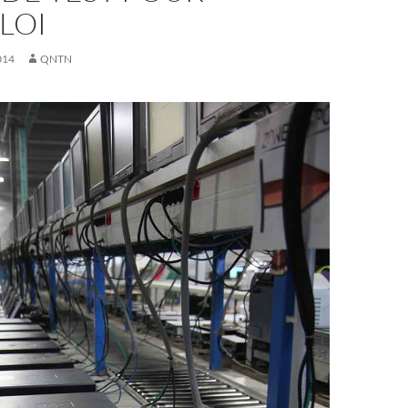
LOI
014
QNTN