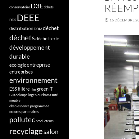
RÉEMP
D3E
conservatoire
dchets
DEEE
DDS
16 DÉCEMBRE 2
déchet
distribution
DOM
déchets
déchetterie
développement
durable
entreprise
ecologic
entreprises
environnement
ESS
filière
greenIT
film
Guadeloupe
ingénieur
kamasutri
meuble
obsolescence programmée
ordures
partenaires
pollutec
producteurs
recyclage
salon