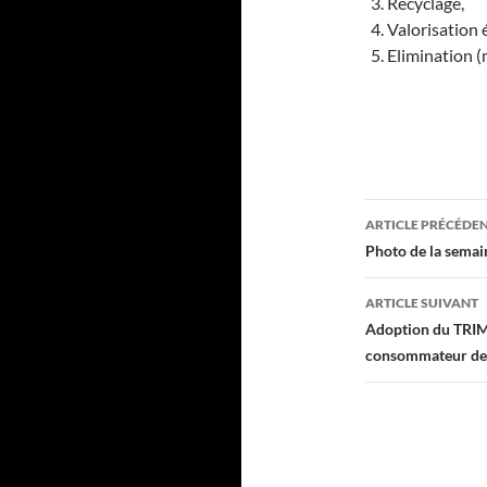
Recyclage,
Valorisation 
Elimination (
Navigati
ARTICLE PRÉCÉDE
des
Photo de la semaine
articles
ARTICLE SUIVANT
Adoption du TRIM
consommateur des