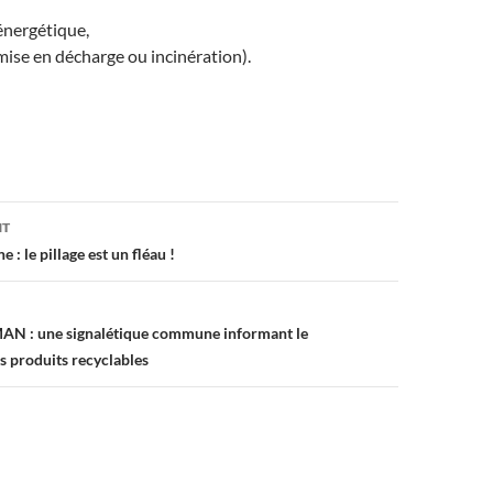
énergétique,
mise en décharge ou incinération).
on
NT
 : le pillage est un fléau !
AN : une signalétique commune informant le
 produits recyclables