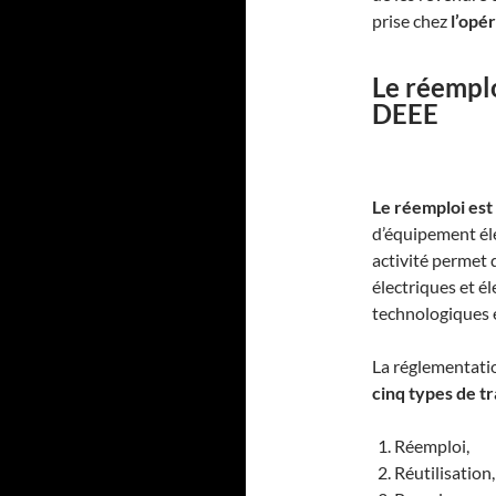
prise chez
l’opé
Le réemplo
DEEE
Le réemploi est
d’équipement él
activité permet 
électriques et él
technologiques e
La réglementatio
cinq types de t
Réemploi,
Réutilisation,