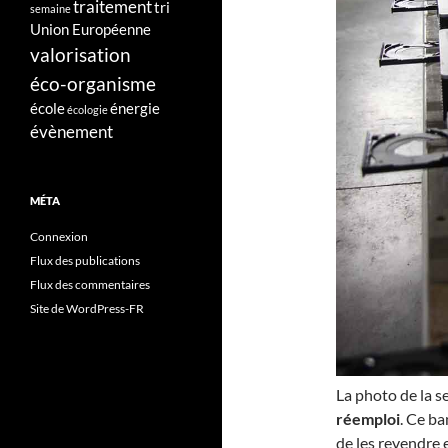
traitement
tri
semaine
Union Européenne
valorisation
éco-organisme
école
énergie
écologie
évènement
MÉTA
Connexion
Flux des publications
Flux des commentaires
Site de WordPress-FR
La photo de la 
réemploi
. Ce b
de les revendre 