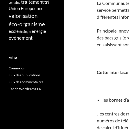
traitement
tri
La Communauté U
semaine
Union Européenne
service permetta
valorisation
différentes infor
éco-organisme
Principale innova
école
énergie
écologie
évènement
des bacs gris (o
en saisissant so
MÉTA
Connexion
Cette interface
Flux des publications
Flux des commentaires
Site de WordPress-FR
les bornes d’
. les centres de 
numéros de télép
de calcul d’itiné