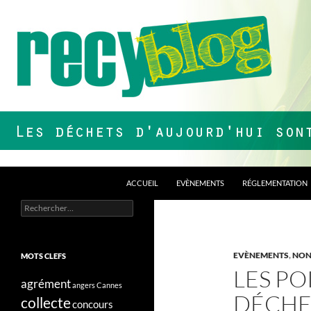
Aller
au
contenu
Recherche
Recyblog
ACCUEIL
EVÈNEMENTS
RÉGLEMENTATION
Rechercher :
Les déchets d'aujourd'hui sont nos
ressources de demain !
EVÈNEMENTS
,
NON
MOTS CLEFS
LES PO
agrément
angers
Cannes
DÉCHE
collecte
concours