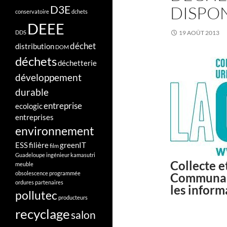
DISPON
D3E
conservatoire
dchets
DEEE
DDS
19 AOÛT 2013
déchet
distribution
DOM
déchets
déchetterie
développement
durable
entreprise
ecologic
entreprises
environnement
ESS
filière
greenIT
film
Guadeloupe
ingénieur
kamasutri
Collecte e
meuble
obsolescence programmée
Communaut
ordures
partenaires
les inform
pollutec
producteurs
recyclage
salon