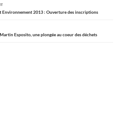
on
NT
et Environnement 2013 : Ouverture des inscriptions
rtin Esposito, une plongée au coeur des déchets