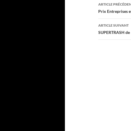
Navigati
ARTICLE PRÉCÉDE
des
Prix Entreprises 
articles
ARTICLE SUIVANT
SUPERTRASH de Ma