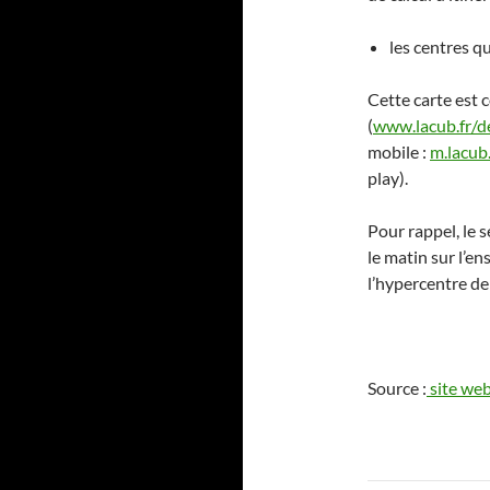
les centres qu
Cette carte est 
(
www.lacub.fr/d
mobile :
m.lacub.
play).
Pour rappel, le 
le matin sur l’e
l’hypercentre de 
Source :
site we